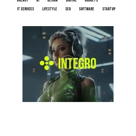
Agency
AI
Design
Digital
Gudgets
IT services
Lifestyle
Seo
Software
Startup